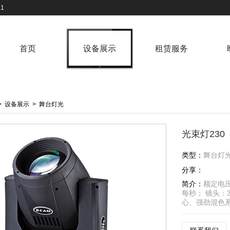
1
首页
设备展示
租赁服务
>
设备展示
>
舞台灯光
光束灯230
类型：
舞台灯
分享：
简介：
额定电压
每秒； 镜头：
心、强劲混色