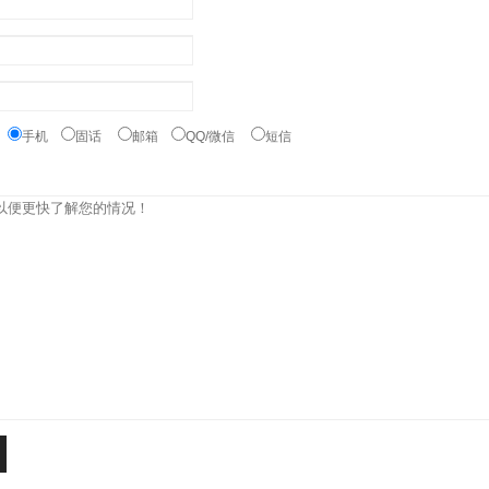
：
手机
固话
邮箱
QQ/微信
短信