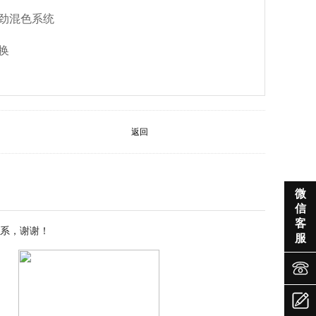
劲混色系统
换
返回

微
信
客
系，谢谢！
服

