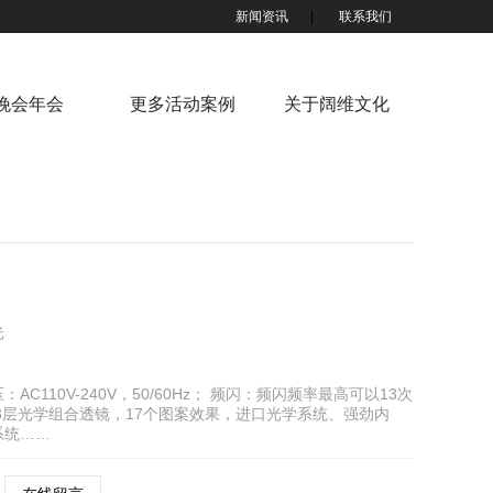
新闻资讯
|
联系我们
晚会年会
更多活动案例
关于阔维文化
光
：AC110V-240V，50/60Hz； 频闪：频闪频率最高可以13次
3层光学组合透镜，17个图案效果，进口光学系统、强劲内
系统……