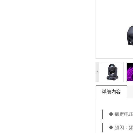
<
详细内容
◆ 额定电压：A
◆
频闪：频