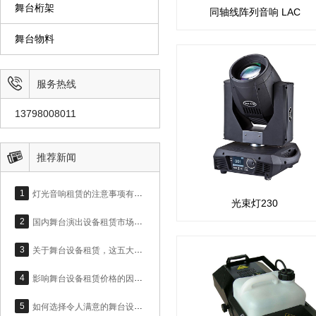
舞台桁架
同轴线阵列音响 LAC
舞台物料

服务热线
13798008011

推荐新闻
1
灯光音响租赁的注意事项有哪些？
光束灯230
2
国内舞台演出设备租赁市场，呈现大好趋势
3
关于舞台设备租赁，这五大设备问题你必须上心！
4
影响舞台设备租赁价格的因素有哪些？
5
如何选择令人满意的舞台设备租赁公司？