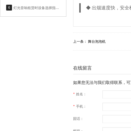
◆
出烟速度快，安全
6
灯光音响租赁时设备选择指标是什么？
上一条：
舞台泡泡机
在线留言
如果您无法与我们取得联系，可
*
姓名：
*
手机：
固话：