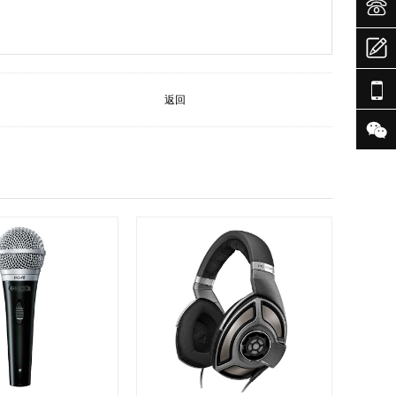


赛巧会、乞巧体验周、乞巧集市； 3、七夕大型女子成年及笄

1
返回
/46
