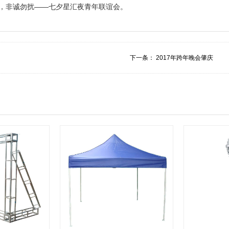
船，非诚勿扰——七夕星汇夜青年联谊会。
2017广州乞巧文化节开幕式及文化惠民演出； 2、传统七夕民俗活动、
礼……
下一条：
2017年跨年晚会肇庆