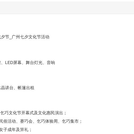
村七夕节_广州七夕文化节活动
、LED屏幕、舞台灯光、音响
水晶讲台、帐篷出租
广州乞巧文化节开幕式及文化惠民演出；
俗活动、赛巧会、乞巧体验周、乞巧集市；
型女子成年及笄礼；